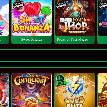
s
Sweet Bonanza
Power of Thor Megaways