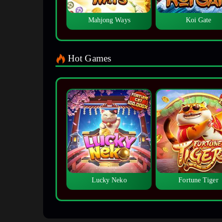
Mahjong Ways
Koi Gate
Hot Games
Lucky Neko
Fortune Tiger