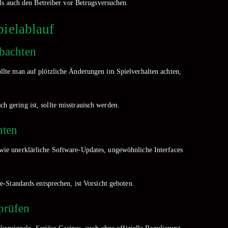
ls auch den Betreiber vor Betrugsversuchen.
pielablauf
bachten
sollte man auf plötzliche Änderungen im Spielverhalten achten,
h gering ist, sollte misstrauisch werden.
hten
 wie unerklärliche Software-Updates, ungewöhnliche Interfaces
-Standards entsprechen, ist Vorsicht geboten.
prüfen