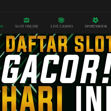
DA
SLOT ONLINE
LIVE CASINO
SPORTSBOOK