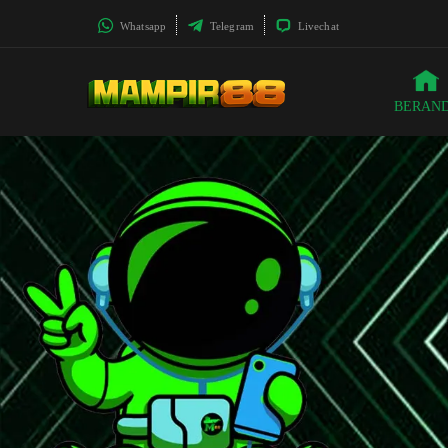
Whatsapp
Telegram
Livechat
BERAN