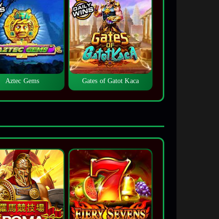
Aztec Gems
Gates of Gatot Kaca