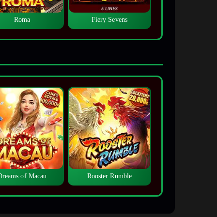
Roma
Fiery Sevens
Dreams of Macau
Rooster Rumble