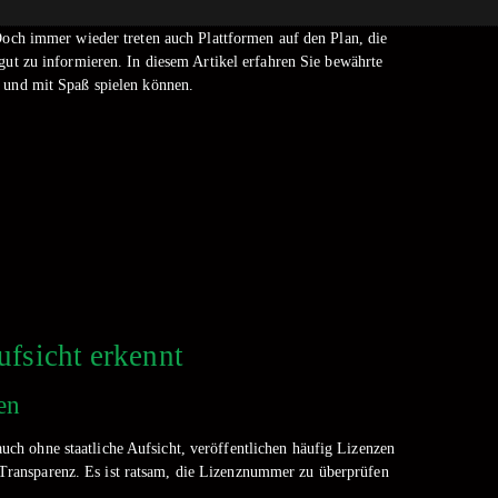
 Doch immer wieder treten auch Plattformen auf den Plan, die
 gut zu informieren. In diesem Artikel erfahren Sie bewährte
e und mit Spaß spielen können.
fsicht erkennt
en
auch ohne staatliche Aufsicht, veröffentlichen häufig Lizenzen
 Transparenz. Es ist ratsam, die Lizenznummer zu überprüfen