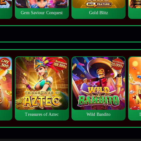
Gem Saviour Conquest
Gold Blitz
Treasures of Aztec
Wild Bandito