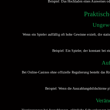
Beispiel: Das Hochladen eines Ausweises od
Praktisch
Ungewö
Wenn ein Spieler auffällig oft hohe Gewinne erzielt, die stat
Beispiel: Ein Spieler, der konstant bei 
Auf
Bei Online-Casinos ohne offizielle Regulierung besteht das R
Beispiel: Wenn die Auszahlungsbildschirme pl
Verän