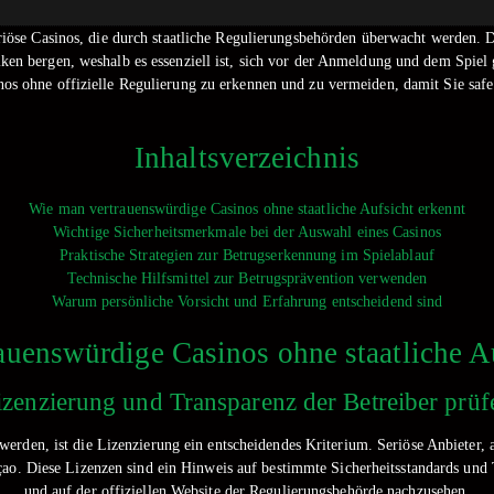
seriöse Casinos, die durch staatliche Regulierungsbehörden überwacht werden.
iken bergen, weshalb es essenziell ist, sich vor der Anmeldung und dem Spiel
nos ohne offizielle Regulierung zu erkennen und zu vermeiden, damit Sie saf
Inhaltsverzeichnis
Wie man vertrauenswürdige Casinos ohne staatliche Aufsicht erkennt
Wichtige Sicherheitsmerkmale bei der Auswahl eines Casinos
Praktische Strategien zur Betrugserkennung im Spielablauf
Technische Hilfsmittel zur Betrugsprävention verwenden
Warum persönliche Vorsicht und Erfahrung entscheidend sind
auenswürdige Casinos ohne staatliche Au
izenzierung und Transparenz der Betreiber prüf
t werden, ist die Lizenzierung ein entscheidendes Kriterium. Seriöse Anbieter, 
açao. Diese Lizenzen sind ein Hinweis auf bestimmte Sicherheitsstandards und
und auf der offiziellen Website der Regulierungsbehörde nachzusehen.