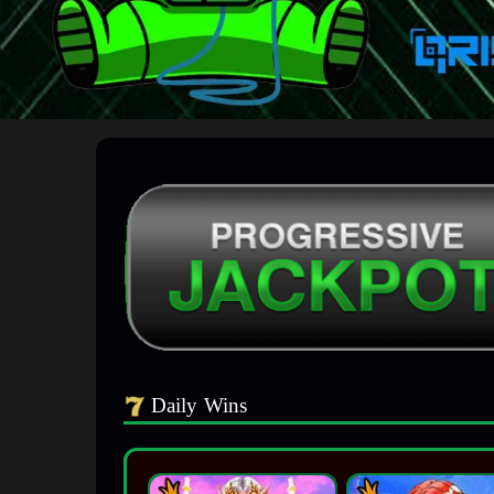
Daily Wins