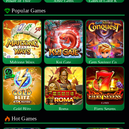
Power of Thor Megaways
Aztec Gems
Gates of Gatot Kaca
Popular Games
Mahjong Ways
Koi Gate
Gem Saviour Conquest
Gold Blitz
Roma
Fiery Sevens
Hot Games