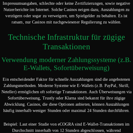
Impressumsangaben, schlechte oder keine Zertifizierungen, sowie negative
Nutzerberichte im Internet. Solche Casinos neigen dazu, Auszahlungen zu
verzögern oder sogar zu verweigern, um Spielgelder zu behalten. Es ist
ratsam, nur Casinos mit nachgewiesener Regulierung zu wählen.
Technische Infrastruktur für zügige
Transaktionen
Verwendung moderner Zahlungssysteme (z.B.
E-Wallets, Sofortüberweisung)
Ein entscheidender Faktor für schnelle Auszahlungen sind die angebotenen
Zahlungsmethoden. Moderne Systeme wie E-Wallets (z.B. PayPal, Skrill,
Neteller) ermöglichen oft sofortige Transaktionen. Auch Überweisungen via
Sofortüberweisung, Trustly oder Klarna sind bekannt für ihre zügige
Abwicklung. Casinos, die diese Optionen anbieten, können Auszahlungen
häufig innerhalb weniger Stunden oder maximal 24 Stunden durchführen.
Beispiel: Laut einer Studie von eCOGRA sind E-Wallet-Transaktionen im
Durchschnitt innerhalb von 12 Stunden abgeschlossen, während