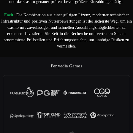
und das Casino genauer prüfen, bevor größere Einzahlungen tätigt.
Fazit:
Die Kombination aus einer gültigen Lizenz, moderner technischer
Infrastruktur und positiven Nutzerbewertungen ist der sicherste Weg, um ein
Casino mit zuverlässigen und schnellen Auszahlungsmöglichkeiten zu
erkennen. Investieren Sie Zeit in die Recherche und vertrauen Sie auf
renommierte Prüfstellen und Erfahrungsberichte, um unnötige Risiken zu
vermeiden.
Penyedia Games