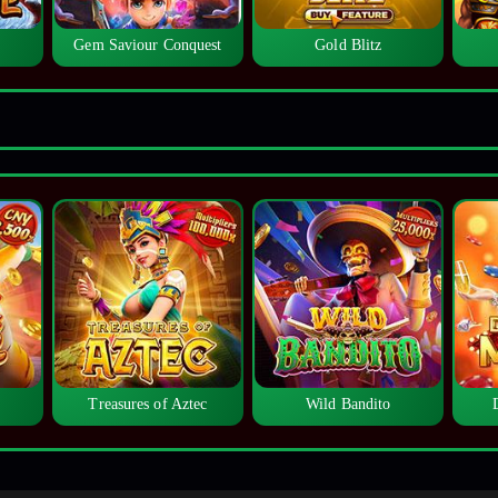
Gem Saviour Conquest
Gold Blitz
Treasures of Aztec
Wild Bandito