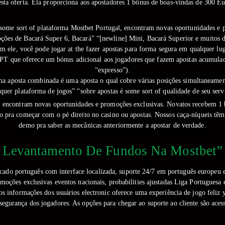
esta oferta. Ela proporciona aos apostadores 1 bônus de boas-vindas de 300 E
ome sort of plataforma Mostbet Portugal, encontram novas oportunidades e 
ões de Bacará Super 6, Bacará” “[newline] Mini, Bacará Superior e muitos d
m ele, você pode jogar at the fazer apostas para forma segura em qualquer lug
T que oferece um bónus adicional aos jogadores que fazem apostas acumula
“expresso”).
a aposta combinada é uma aposta o qual cobre várias posições simultaneamen
er plataforma de jogos” “sobre apostas é some sort of qualidade de seu serviç
, encontram novas oportunidades e promoções exclusivas. Novatos recebem 1 
to pra começar com o pé direito no casino ou apostas. Nossos caça-níqueis tê
demo pra saber as mecânicas anteriormente a apostar de verdade.
Levantamento De Fundos Na Mostbet”
ado português com interface localizada, suporte 24/7 em português europe
romoções exclusivas eventos nacionais, probabilities ajustadas Liga Portugue
s informações dos usuários electronic oferece uma experiência de jogo feliz y s
 segurança dos jogadores. As opções para chegar ao suporte ao cliente são ac