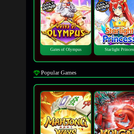
Gates of Olympus
Starlight Princes
Popular Games