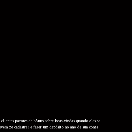
 clientes pacotes de bônus sobre boas-vindas quando eles se
devem ze cadastrar e fazer um depósito no ano de sua conta