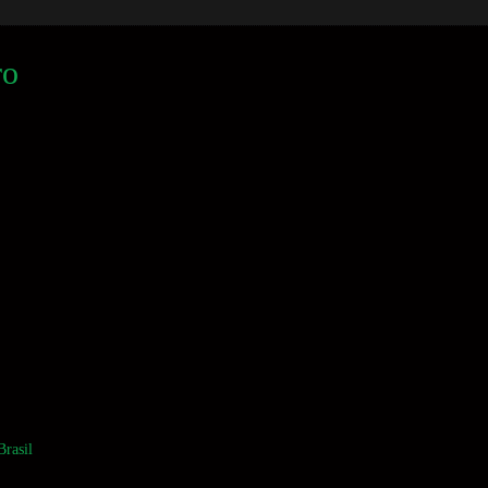
ro
rasil