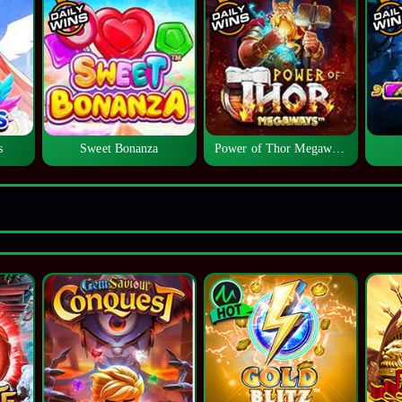
s
Sweet Bonanza
Power of Thor Megaways