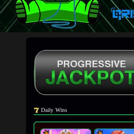
Daily Wins