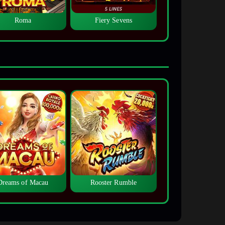
Roma
Fiery Sevens
Dreams of Macau
Rooster Rumble