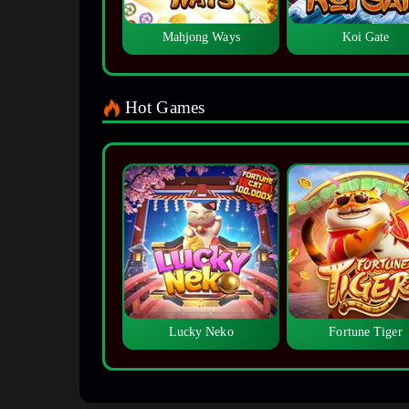
Mahjong Ways
Koi Gate
Hot Games
Lucky Neko
Fortune Tiger