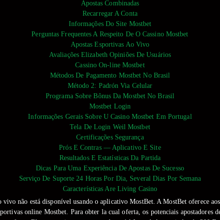
Apostas Combinadas
Recarregar A Conta
Informações Do Site Mostbet
Perguntas Frequentes A Respeito De O Cassino Mostbet
Apostas Esportivas Ao Vivo
Avaliações Elizabeth Opiniões De Usuários
Cassino On-line Mostbet
Métodos De Pagamento Mostbet No Brasil
Método 2: Padrón Via Celular
Programa Sobre Bônus Da Mostbet No Brasil
Mostbet Login
Informações Gerais Sobre U Casino Mostbet Em Portugal
Tela De Login Weil Mostbet
Certificações Segurança
Prós E Contras — Aplicativo E Site
Resultados E Estatísticas Da Partida
Dicas Para Uma Experiência De Apostas De Sucesso
Serviço De Suporte 24 Horas Por Dia, Several Dias Por Semana
Características Are Living Casino
o vivo não está disponível usando o aplicativo MostBet. A MostBet oferece aos
portivas online Mostbet. Para obter la cual oferta, os potenciais apostadores 