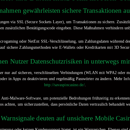
ahmen gewährleisten sichere Transaktionen au
ngen via SSL (Secure Sockets Layer), um Transaktionen zu sichern. Zusätzlic
nen zusätzlichen Bestätigungscode eingeben. Diese Maßnahmen verhindern unb
icrogaming oder NetEnt SSL-Verschlüsselung, um Zahlungsdaten während der 
auf sichere Zahlungsmethoden wie E-Wallets oder Kreditkarten mit 3D Secure
en Nutzer Datenschutzrisiken in unterwegs mi
zer nur auf sicheren, verschlüsselten Verbindungen (WLAN mit WPA2 oder mob
der in Apps zu deaktivieren und regelmäßig Passwörter zu ändern. Mehr In
http://savaspincasino.de/
.
d Anti-Malware-Software, um potenzielle Bedrohungen frühzeitig zu erkennen. 
os achten, um sicherzustellen, dass persönliche Daten vertraulich behandelt w
Warnsignale deuten auf unsichere Mobile Casi
nzierung oder keinen Kundensupport bietet, ist ein Warnzeichen. Ebenso si