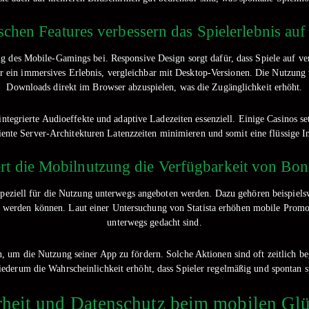
schen Features verbessern das Spielerlebnis au
ng des Mobile-Gamings bei. Responsive Design sorgt dafür, dass Spiele auf ve
r ein immersives Erlebnis, vergleichbar mit Desktop-Versionen. Die Nutzun
Downloads direkt im Browser abzuspielen, was die Zugänglichkeit erhöht.
ntegrierte Audioeffekte und adaptive Ladezeiten essenziell. Einige Casinos se
iente Server-Architekturen Latenzzeiten minimieren und somit eine flüssige I
ert die Mobilnutzung die Verfügbarkeit von Bo
 speziell für die Nutzung unterwegs angeboten werden. Dazu gehören beispie
t werden können. Laut einer Untersuchung von Statista erhöhen mobile Promot
unterwegs gedacht sind.
, um die Nutzung seiner App zu fördern. Solche Aktionen sind oft zeitlich b
ederum die Wahrscheinlichkeit erhöht, dass Spieler regelmäßig und spontan s
rheit und Datenschutz beim mobilen Glüc