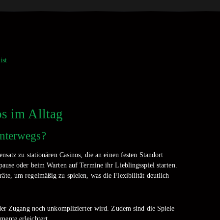
ist
os im Alltag
unterwegs?
satz zu stationären Casinos, die an einen festen Standort
ause oder beim Warten auf Termine ihr Lieblingsspiel starten.
e, um regelmäßig zu spielen, was die Flexibilität deutlich
der Zugang noch unkomplizierter wird. Zudem sind die Spiele
mente erleichtert.