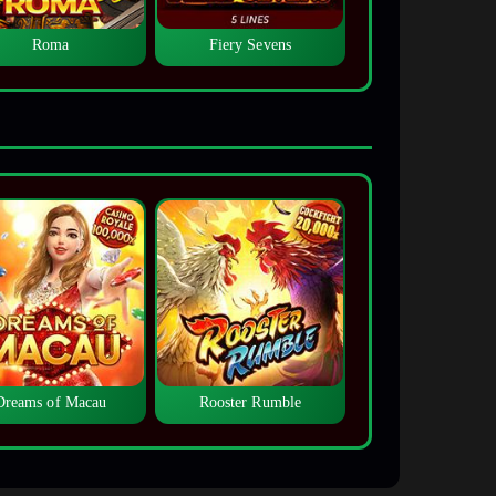
Roma
Fiery Sevens
Dreams of Macau
Rooster Rumble