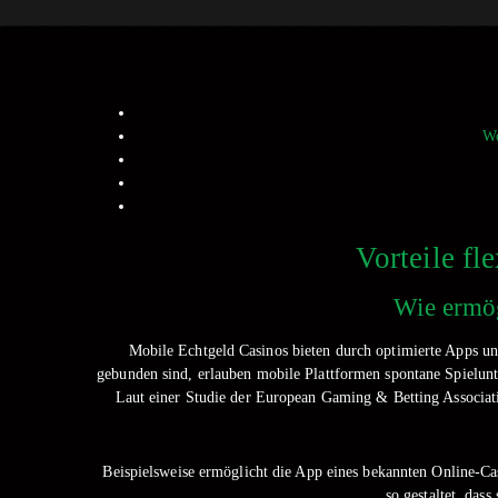
Wo
Vorteile fl
Wie ermög
Mobile Echtgeld Casinos bieten durch optimierte Apps und
gebunden sind, erlauben mobile Plattformen spontane Spielunt
Laut einer Studie der European Gaming & Betting Associati
Beispielsweise ermöglicht die App eines bekannten Online-C
so gestaltet, das