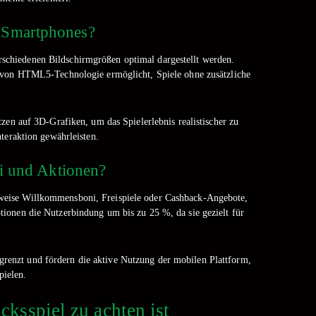
f Smartphones?
rschiedenen Bildschirmgrößen optimal dargestellt werden.
g von HTML5-Technologie ermöglicht, Spiele ohne zusätzliche
tzen auf 3D-Grafiken, um das Spielerlebnis realistischer zu
nteraktion gewährleisten.
ni und Aktionen?
lsweise Willkommensboni, Freispiele oder Cashback-Angebote,
ionen die Nutzerbindung um bis zu 25 %, da sie gezielt für
egrenzt und fördern die aktive Nutzung der mobilen Plattform,
pielen.
ksspiel zu achten ist