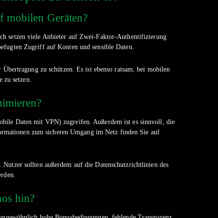
f mobilen Geräten?
h setzen viele Anbieter auf Zwei-Faktor-Authentifizierung
efugten Zugriff auf Konten und sensible Daten.
Übertragung zu schützen. Es ist ebenso ratsam, bei mobilen
 zu setzen.
nimieren?
ile Daten mit VPN) zugreifen. Außerdem ist es sinnvoll, die
formationen zum sicheren Umgang im Netz finden Sie auf
Nutzer sollten außerdem auf die Datenschutzrichtlinien des
erden.
nos hin?
nd ungewöhnlich hohe Bonusbedingungen, fehlende Transparenz