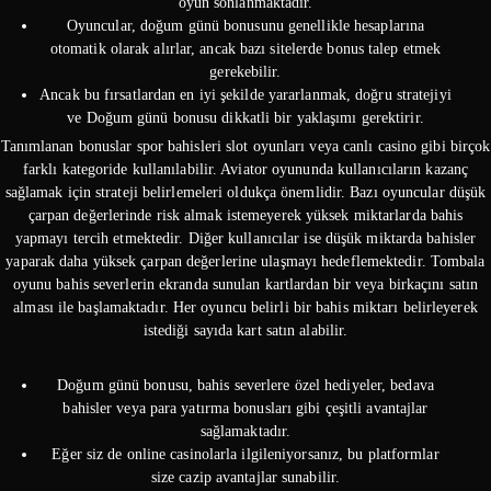
oyun sonlanmaktadır.
Oyuncular, doğum günü bonusunu genellikle hesaplarına
otomatik olarak alırlar, ancak bazı sitelerde bonus talep etmek
gerekebilir.
Ancak bu fırsatlardan en iyi şekilde yararlanmak, doğru stratejiyi
ve Doğum günü bonusu dikkatli bir yaklaşımı gerektirir.
Tanımlanan bonuslar spor bahisleri slot oyunları veya canlı casino gibi birçok
farklı kategoride kullanılabilir. Aviator oyununda kullanıcıların kazanç
sağlamak için strateji belirlemeleri oldukça önemlidir. Bazı oyuncular düşük
çarpan değerlerinde risk almak istemeyerek yüksek miktarlarda bahis
yapmayı tercih etmektedir. Diğer kullanıcılar ise düşük miktarda bahisler
yaparak daha yüksek çarpan değerlerine ulaşmayı hedeflemektedir. Tombala
oyunu bahis severlerin ekranda sunulan kartlardan bir veya birkaçını satın
alması ile başlamaktadır. Her oyuncu belirli bir bahis miktarı belirleyerek
istediği sayıda kart satın alabilir.
Doğum günü bonusu, bahis severlere özel hediyeler, bedava
bahisler veya para yatırma bonusları gibi çeşitli avantajlar
sağlamaktadır.
Eğer siz de online casinolarla ilgileniyorsanız, bu platformlar
size cazip avantajlar sunabilir.