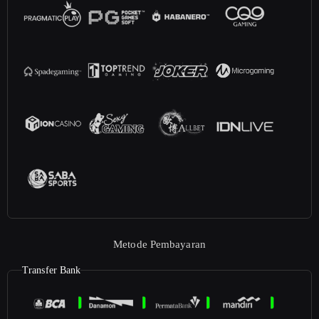
Metode Pembayaran
Transfer Bank