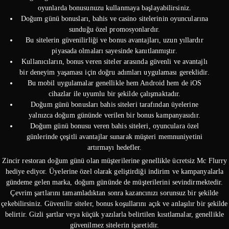
oyunlarda bonusunuzu kullanmaya başlayabilirsiniz.
Doğum günü bonusları, bahis ve casino sitelerinin oyuncularına
sunduğu özel promosyonlardır.
Bu sitelerin güvenilirliği ve bonus avantajları, uzun yıllardır
piyasada olmaları sayesinde kanıtlanmıştır.
Kullanıcıların, bonus veren siteler arasında güvenli ve avantajlı
bir deneyim yaşaması için doğru adımları uygulaması gereklidir.
Bu mobil uygulamalar genellikle hem Android hem de iOS
cihazlar ile uyumlu bir şekilde çalışmaktadır.
Doğum günü bonusları bahis siteleri tarafından üyelerine
yalnızca doğum gününde verilen bir bonus kampanyasıdır.
Doğum günü bonusu veren bahis siteleri, oyunculara özel
günlerinde çeşitli avantajlar sunarak müşteri memnuniyetini
artırmayı hedefler.
Zincir restoran doğum günü olan müşterilerine genellikle ücretsiz Mc Flurry
hediye ediyor. Üyelerine özel olarak geliştirdiği indirim ve kampanyalarla
gündeme gelen marka, doğum gününde de müşterilerini sevindirmektedir.
Çevrim şartlarını tamamladıktan sonra kazancınızı sorunsuz bir şekilde
çekebilirsiniz. Güvenilir siteler, bonus koşullarını açık ve anlaşılır bir şekilde
belirtir. Gizli şartlar veya küçük yazılarla belirtilen kısıtlamalar, genellikle
güvenilmez sitelerin işaretidir.