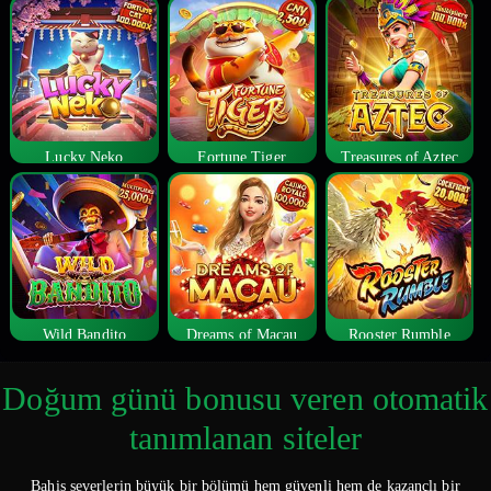
Lucky Neko
Fortune Tiger
Treasures of Aztec
Wild Bandito
Dreams of Macau
Rooster Rumble
Doğum günü bonusu veren otomatik
tanımlanan siteler
Bahis severlerin büyük bir bölümü hem güvenli hem de kazançlı bir