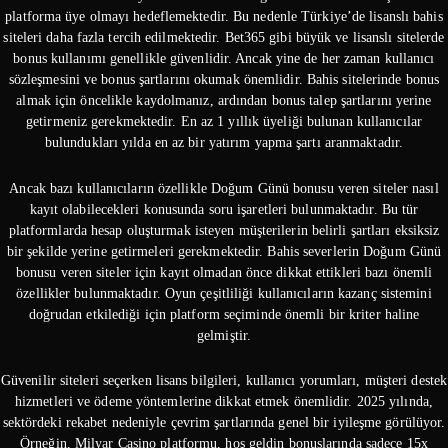
platforma üye olmayı hedeflemektedir. Bu nedenle Türkiye’de lisanslı bahis
siteleri daha fazla tercih edilmektedir. Bet365 gibi büyük ve lisanslı sitelerde
bonus kullanımı genellikle güvenlidir. Ancak yine de her zaman kullanıcı
sözleşmesini ve bonus şartlarını okumak önemlidir. Bahis sitelerinde bonus
almak için öncelikle kaydolmanız, ardından bonus talep şartlarını yerine
getirmeniz gerekmektedir. En az 1 yıllık üyeliği bulunan kullanıcılar
bulundukları yılda en az bir yatırım yapma şartı aranmaktadır.
Ancak bazı kullanıcıların özellikle Doğum Günü bonusu veren siteler nasıl
kayıt olabilecekleri konusunda soru işaretleri bulunmaktadır. Bu tür
platformlarda hesap oluşturmak isteyen müşterilerin belirli şartları eksiksiz
bir şekilde yerine getirmeleri gerekmektedir. Bahis severlerin Doğum Günü
bonusu veren siteler için kayıt olmadan önce dikkat ettikleri bazı önemli
özellikler bulunmaktadır. Oyun çeşitliliği kullanıcıların kazanç sistemini
doğrudan etkilediği için platform seçiminde önemli bir kriter haline
gelmiştir.
Güvenilir siteleri seçerken lisans bilgileri, kullanıcı yorumları, müşteri destek
hizmetleri ve ödeme yöntemlerine dikkat etmek önemlidir. 2025 yılında,
sektördeki rekabet nedeniyle çevrim şartlarında genel bir iyileşme görülüyor.
Örneğin, Milyar Casino platformu, hoş geldin bonuslarında sadece 15x