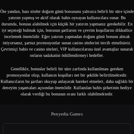
Öte yandan, bazı siteler doğum günü bonusunu yalnızca belirli bir süre içinde
yatırım yapmış ve aktif olarak bahis oynayan kullanıcılara sunar. Bu
durumda, bonusu alabilmek için küçük bir yatırım yapmanız gerekebilir. En
iyi seçeneği bulmak için, bonusun şartlarını ve çevrim koşullarını dikkatlice
incelemek önemlidir. Eğer yatırım yapmadan doğum günü bonusu almak
istiyorsanız, şartsız promosyonlar sunan casino sitelerini tercih etmelisiniz.
Çevrimiçi bahis ve casino siteleri, VIP kullanıcılarına özel avantajlar sunarak
onların sadakatini ödüllendirmeyi hedefler.
Genellikle, bonuslar belirli bir süre zarfında kullanılması gereken
promosyonlar olup, kullanım koşulları net bir şekilde belirtilmektedir.
Kullanıcıların bu şartları okuyup anlayarak hareket etmeleri, daha sağlıklı bir
deneyim yaşamaları açısından önemlidir. Kullanılan bahis şirketinin hediye
olarak verdiği bu bonusun oranı farklı olabilmektedir.
Penyedia Games