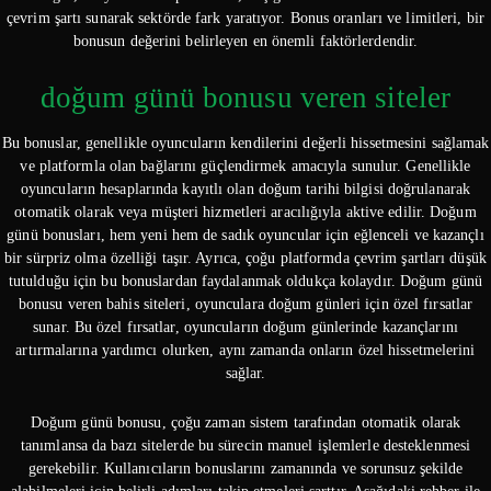
çevrim şartı sunarak sektörde fark yaratıyor. Bonus oranları ve limitleri, bir
bonusun değerini belirleyen en önemli faktörlerdendir.
doğum günü bonusu veren siteler
Bu bonuslar, genellikle oyuncuların kendilerini değerli hissetmesini sağlamak
ve platformla olan bağlarını güçlendirmek amacıyla sunulur. Genellikle
oyuncuların hesaplarında kayıtlı olan doğum tarihi bilgisi doğrulanarak
otomatik olarak veya müşteri hizmetleri aracılığıyla aktive edilir. Doğum
günü bonusları, hem yeni hem de sadık oyuncular için eğlenceli ve kazançlı
bir sürpriz olma özelliği taşır. Ayrıca, çoğu platformda çevrim şartları düşük
tutulduğu için bu bonuslardan faydalanmak oldukça kolaydır. Doğum günü
bonusu veren bahis siteleri, oyunculara doğum günleri için özel fırsatlar
sunar. Bu özel fırsatlar, oyuncuların doğum günlerinde kazançlarını
artırmalarına yardımcı olurken, aynı zamanda onların özel hissetmelerini
sağlar.
Doğum günü bonusu, çoğu zaman sistem tarafından otomatik olarak
tanımlansa da bazı sitelerde bu sürecin manuel işlemlerle desteklenmesi
gerekebilir. Kullanıcıların bonuslarını zamanında ve sorunsuz şekilde