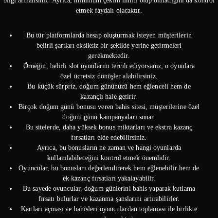
bilgi almalısınız. Ayrıca, minimum çekim limiti olup olmadığını da kontrol
etmek faydalı olacaktır.
Bu tür platformlarda hesap oluşturmak isteyen müşterilerin
belirli şartları eksiksiz bir şekilde yerine getirmeleri
gerekmektedir.
Örneğin, belirli slot oyunlarını tercih ediyorsanız, o oyunlara
özel ücretsiz dönüşler alabilirsiniz.
Bu küçük sürpriz, doğum gününüzü hem eğlenceli hem de
kazançlı hale getirir.
Birçok doğum günü bonusu veren bahis sitesi, müşterilerine özel
doğum günü kampanyaları sunar.
Bu sitelerde, daha yüksek bonus miktarları ve ekstra kazanç
fırsatları elde edebilirsiniz.
Ayrıca, bu bonusların ne zaman ve hangi oyunlarda
kullanılabileceğini kontrol etmek önemlidir.
Oyuncular, bu bonusları değerlendirerek hem eğlenebilir hem de
ek kazanç fırsatları yakalayabilir.
Bu sayede oyuncular, doğum günlerini bahis yaparak kutlama
fırsatı bulurlar ve kazanma şanslarını artırabilirler.
Kartları açması ve bahisleri oyunculardan toplaması ile birlikte