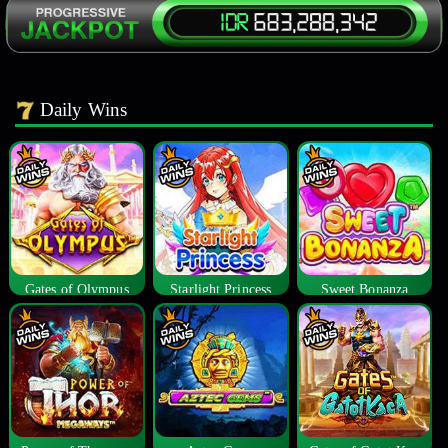
Daily Wins
Gates of Olympus
Starlight Princess
Sweet Bonanza